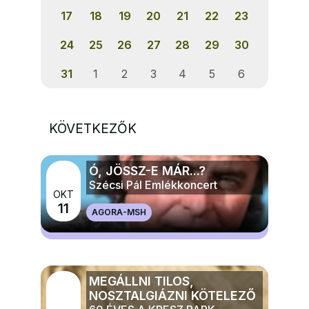
17
18
19
20
21
22
23
24
25
26
27
28
29
30
31
1
2
3
4
5
6
KÖVETKEZŐK
Ó, JÖSSZ-E MÁR...?
Szécsi Pál Emlékkoncert
OKT
11
AGORA-MSH
MÉG TÖBB ZENE
MEGÁLLNI TILOS,
NOSZTALGIÁZNI KÖTELEZŐ