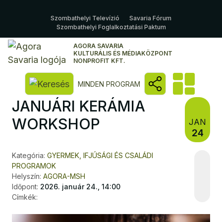
Szombathelyi Televízió
Savaria Fórum
Szombathelyi Foglalkoztatási Paktum
AGORA SAVARIA
KULTURÁLIS ÉS MÉDIAKÖZPONT
NONPROFIT KFT.
Kereső megnyitása
MINDEN PROGRAM
JANUÁRI KERÁMIA
WORKSHOP
JAN
24
Kategória:
GYERMEK, IFJÚSÁGI ÉS CSALÁDI
PROGRAMOK
Helyszín:
AGORA-MSH
Időpont:
2026. január 24., 14:00
Címkék: