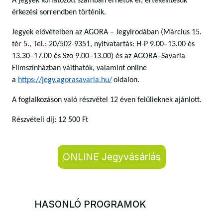
A jegyek korlátozott számban érhetők el, értékesítésük
érkezési sorrendben történik.
Jegyek elővételben az AGORA – Jegyirodában (Március 15.
tér 5., Tel.: 20/502-9351, nyitvatartás: H-P 9.00–13.00 és
13.30–17.00 és Szo 9.00–13.00) és az AGORA–Savaria
Filmszínházban válthatók, valamint online
a
https://jegy.agorasavaria.hu/
oldalon.
A foglalkozáson való részvétel 12 éven felülieknek ajánlott.
Részvételi díj: 12 500 Ft
ONLINE Jegyvásárlás
HASONLÓ PROGRAMOK