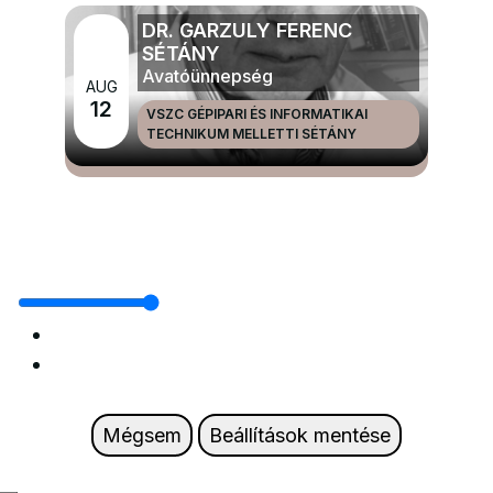
DR. GARZULY FERENC
SÉTÁNY
Avatóünnepség
AUG
12
VSZC GÉPIPARI ÉS INFORMATIKAI
TECHNIKUM MELLETTI SÉTÁNY
MÉG TÖBB NAGYRENDEZVÉNYEK ÉS ÜNNEPEK
Mégsem
Beállítások mentése