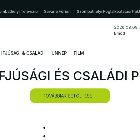
ombathelyi Televízió
Savaria Fórum
Szombathelyi Foglalkoztatási Pak
2026.08.09.
Emőd
IFJÚSÁGI & CSALÁDI
ÜNNEP
FILM
IFJÚSÁGI ÉS CSALÁDI
TOVÁBBIAK BETÖLTÉSE