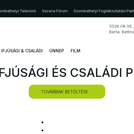
ombathelyi Televízió
Savaria Fórum
Szombathelyi Foglalkoztatási Pak
2026.08.06.,
Berta, Bettin
IFJÚSÁGI & CSALÁDI
ÜNNEP
FILM
IFJÚSÁGI ÉS CSALÁDI
TOVÁBBIAK BETÖLTÉSE