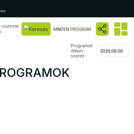
tum
 csütörtök
Kereső megnyitása
MINDEN PROGRAM
a
Programok
dátum
2026.08.06.
szerint
 PROGRAMOK