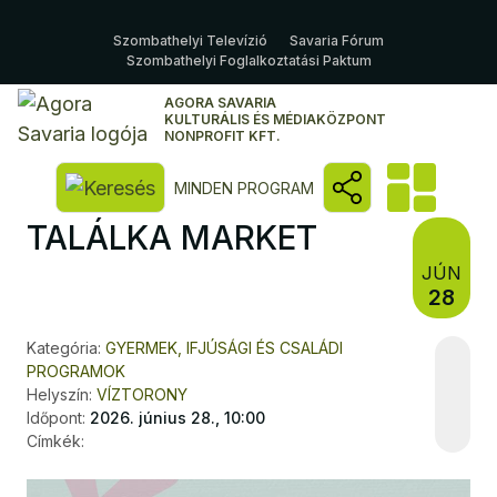
Szombathelyi Televízió
Savaria Fórum
Szombathelyi Foglalkoztatási Paktum
AGORA SAVARIA
KULTURÁLIS ÉS MÉDIAKÖZPONT
NONPROFIT KFT.
Kereső megnyitása
MINDEN PROGRAM
TALÁLKA MARKET
JÚN
28
Kategória:
GYERMEK, IFJÚSÁGI ÉS CSALÁDI
PROGRAMOK
Helyszín:
VÍZTORONY
Időpont:
2026. június 28., 10:00
Címkék: