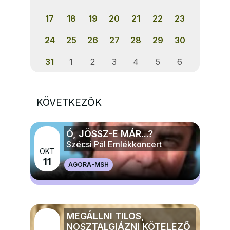
17
18
19
20
21
22
23
24
25
26
27
28
29
30
31
1
2
3
4
5
6
KÖVETKEZŐK
Ó, JÖSSZ-E MÁR...?
Szécsi Pál Emlékkoncert
OKT
11
AGORA-MSH
MÉG TÖBB ZENE
MEGÁLLNI TILOS,
NOSZTALGIÁZNI KÖTELEZŐ