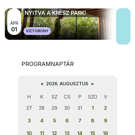
NYITVA A KRESZ PARK!
ÁPR
01
VÍZTORONY
PROGRAMNAPTÁR
<
2026. AUGUSZTUS
>
H
K
SZ
CS
P
SZO
V
27
28
29
30
31
1
2
3
4
5
6
7
8
9
10
11
12
13
14
15
16