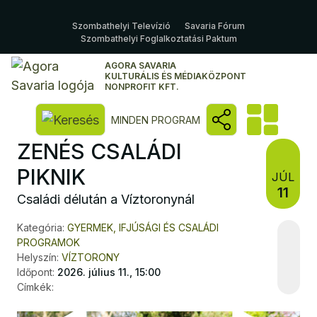
Szombathelyi Televízió
Savaria Fórum
Szombathelyi Foglalkoztatási Paktum
AGORA SAVARIA
KULTURÁLIS ÉS MÉDIAKÖZPONT
NONPROFIT KFT.
Kereső megnyitása
MINDEN PROGRAM
ZENÉS CSALÁDI
PIKNIK
JÚL
11
Családi délután a Víztoronynál
Kategória:
GYERMEK, IFJÚSÁGI ÉS CSALÁDI
PROGRAMOK
Helyszín:
VÍZTORONY
Időpont:
2026. július 11., 15:00
Címkék: