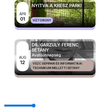
NYITVA A KRESZ PARK!
ÁPR
MÉG TÖBB GYERMEK, IFJÚSÁGI ÉS CSALÁDI
01
VÍZTORONY
PROGRAMOK
DR. GARZULY FERENC
SÉTÁNY
Avatóünnepség
AUG
12
VSZC GÉPIPARI ÉS INFORMATIKAI
TECHNIKUM MELLETTI SÉTÁNY
MÉG TÖBB NAGYRENDEZVÉNYEK ÉS ÜNNEPEK