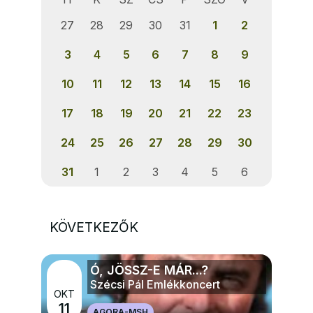
27
28
29
30
31
1
2
3
4
5
6
7
8
9
10
11
12
13
14
15
16
17
18
19
20
21
22
23
24
25
26
27
28
29
30
31
1
2
3
4
5
6
KÖVETKEZŐK
Ó, JÖSSZ-E MÁR...?
Szécsi Pál Emlékkoncert
OKT
11
AGORA-MSH