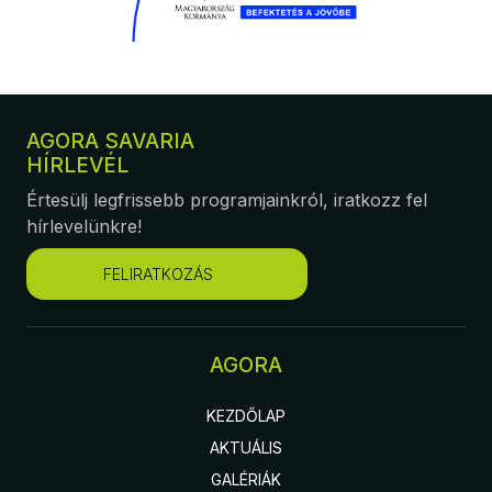
AGORA SAVARIA
HÍRLEVÉL
Értesülj legfrissebb programjainkról, iratkozz fel
hírlevelünkre!
FELIRATKOZÁS
AGORA
KEZDŐLAP
AKTUÁLIS
GALÉRIÁK