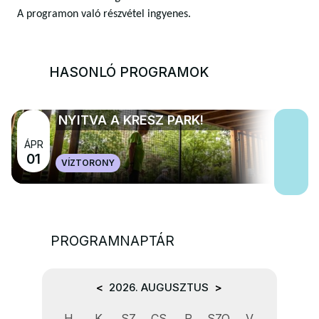
A programon való részvétel ingyenes.
HASONLÓ PROGRAMOK
NYITVA A KRESZ PARK!
ÁPR
01
VÍZTORONY
PROGRAMNAPTÁR
<
2026. AUGUSZTUS
>
H
K
SZ
CS
P
SZO
V