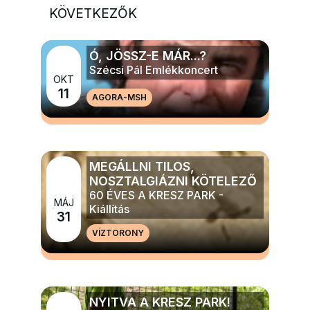
KÖVETKEZŐK
Ó, JÖSSZ-E MÁR...?
Szécsi Pál Emlékkoncert
OKT
11
AGORA-MSH
MÉG TÖBB ZENE
MEGÁLLNI TILOS,
NOSZTALGIÁZNI KÖTELEZŐ
60 ÉVES A KRESZ PARK -
MÁJ
Kiállítás
31
VÍZTORONY
MÉG TÖBB ELŐADÁS, TÁNC, KIÁLLÍTÁS
NYITVA A KRESZ PARK!