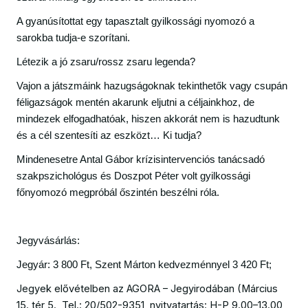
A gyanúsítottat egy tapasztalt gyilkossági nyomozó a
sarokba tudja-e szorítani.
Létezik a jó zsaru/rossz zsaru legenda?
Vajon a játszmáink hazugságoknak tekinthetők vagy csupán
féligazságok mentén akarunk eljutni a céljainkhoz, de
mindezek elfogadhatóak, hiszen akkorát nem is hazudtunk
és a cél szentesíti az eszközt… Ki tudja?
Mindenesetre Antal Gábor krízisintervenciós tanácsadó
szakpszichológus és Doszpot Péter volt gyilkossági
főnyomozó megpróbál őszintén beszélni róla.
Jegyvásárlás:
Jegyár: 3 800 Ft, Szent Márton kedvezménnyel 3 420 Ft;
Jegyek elővételben az AGORA – Jegyirodában (Március
15. tér 5., Tel.: 20/502-9351, nyitvatartás: H-P 9.00–13.00