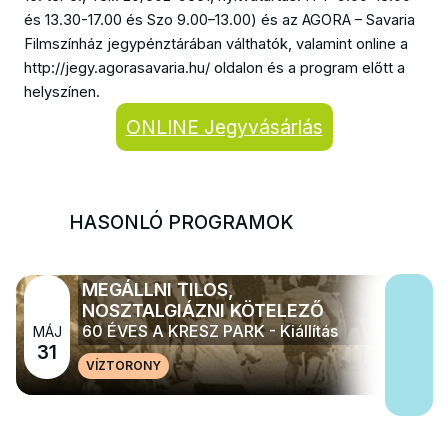
és 13.30-17.00 és Szo 9.00–13.00) és az AGORA – Savaria
Filmszínház jegypénztárában válthatók, valamint online a
http://jegy.agorasavaria.hu/ oldalon és a program előtt a
helyszínen.
ONLINE Jegyvásárlás
HASONLÓ PROGRAMOK
MEGÁLLNI TILOS,
NOSZTALGIÁZNI KÖTELEZŐ
60 ÉVES A KRESZ PARK - Kiállítás
MÁJ
31
VÍZTORONY