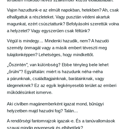
területen működő neves szakember közös előadásában.
Vajon hazudtunk-e az elmúlt napokban, hetekben? Ah, csak
elhallgattuk a részleteket. Vagy pusztán védeni akartuk
magunkat, ezért csúsztattunk? Befolyásolni szerettük volna
a helyzetet? Vagy egyszerűen csak féltünk?
Végül is mindegy… Mindenki hazudik, nem? A hazudó
személy önmagát vagy a másik embert téveszti meg
tulajdonképpen? Lehetséges, hogy mindkettőt.
„Őszintén”, van különbség? Ebbe tényleg bele lehet
„őrülni”? Egyáltalán: miért is hazudunk néha-néha
a
párunknak, családtagjainknak, barátainknak, vagy
idegeneknek? Ez az egyik legkényesebb terület az emberi
működésünket ismerve.
Aki civilben magánemberként igazat mond, bűnügyi
helyzetben majd hazudni fog? Talán…
A rendőrségi fantomrajzok igazak-e. És a tanúvallomások
szavai mindig egyenesek és elhihetőek?