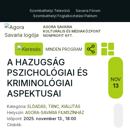
Szombathelyi Televízió
Savaria Fórum
Szombathelyi Foglalkoztatási Paktum
AGORA SAVARIA
KULTURÁLIS ÉS MÉDIAKÖZPONT
NONPROFIT KFT.
Kereső megnyitása
MINDEN PROGRAM
A HAZUGSÁG
PSZICHOLÓGIAI ÉS
NOV
KRIMINOLÓGIAI
13
ASPEKTUSAI
Kategória:
ELŐADÁS, TÁNC, KIÁLLÍTÁS
Helyszín:
AGORA-SAVARIA FILMSZÍNHÁZ
Időpont:
2025. november 13., 18:00
Címkék: