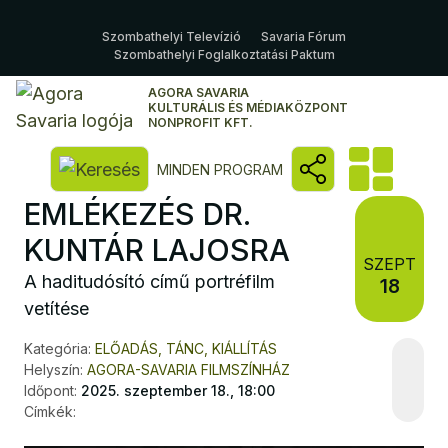
Szombathelyi Televízió
Savaria Fórum
Szombathelyi Foglalkoztatási Paktum
AGORA SAVARIA
KULTURÁLIS ÉS MÉDIAKÖZPONT
NONPROFIT KFT.
Kereső megnyitása
MINDEN PROGRAM
EMLÉKEZÉS DR.
KUNTÁR LAJOSRA
SZEPT
A haditudósító című portréfilm
18
vetítése
Kategória:
ELŐADÁS, TÁNC, KIÁLLÍTÁS
Helyszín:
AGORA-SAVARIA FILMSZÍNHÁZ
Időpont:
2025. szeptember 18., 18:00
Címkék: