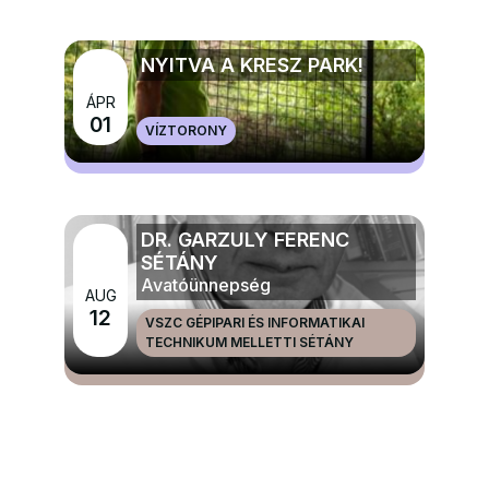
NYITVA A KRESZ PARK!
ÁPR
MÉG TÖBB GYERMEK, IFJÚSÁGI ÉS CSALÁDI
01
VÍZTORONY
PROGRAMOK
DR. GARZULY FERENC
SÉTÁNY
Avatóünnepség
AUG
12
VSZC GÉPIPARI ÉS INFORMATIKAI
TECHNIKUM MELLETTI SÉTÁNY
MÉG TÖBB NAGYRENDEZVÉNYEK ÉS ÜNNEPEK