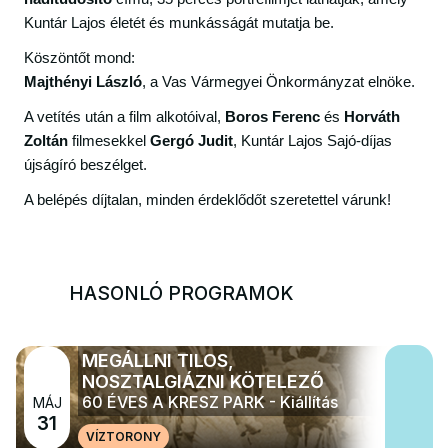
Kuntár Lajos életét és munkásságát mutatja be.
Köszöntőt mond:
Majthényi László
, a Vas Vármegyei Önkormányzat elnöke.
A vetítés után a film alkotóival,
Boros Ferenc
és
Horváth
Zoltán
filmesekkel
Gergó Judit
, Kuntár Lajos Sajó-díjas
újságíró beszélget.
A belépés díjtalan, minden érdeklődőt szeretettel várunk!
HASONLÓ PROGRAMOK
MEGÁLLNI TILOS,
NOSZTALGIÁZNI KÖTELEZŐ
60 ÉVES A KRESZ PARK - Kiállítás
MÁJ
31
VÍZTORONY