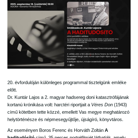
20. évfordulóján különleges programmal tisztelgünk emléke
előtt.
Dr. Kuntár Lajos a 2. magyar hadsereg doni katasztrófájának
kortanú krónikása volt: harctéri riportjait a
Véres Don
(1943)
című kötetben tette közzé, emellett Vas megye meghatározó
helytörténésze és népmesegyűjtője, újságíró, könyvtáros.
Az eseményen Boros Ferenc és Horváth Zoltán
A
haditudósító
című, 35 perces portréfilmjét láthatják, amely