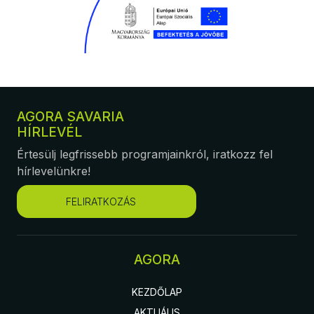
AGORA SAVARIA
HÍRLEVÉL
Értesülj legfrissebb programjainkról, iratkozz fel
hírlevelünkre!
FELIRATKOZÁS
AGORA
KEZDŐLAP
AKTUÁLIS