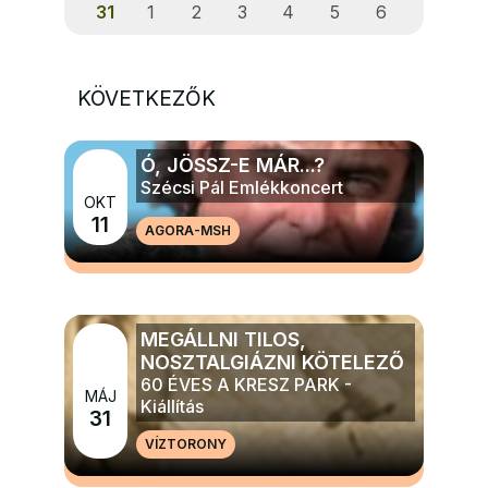
31
1
2
3
4
5
6
KÖVETKEZŐK
Ó, JÖSSZ-E MÁR...?
Szécsi Pál Emlékkoncert
OKT
11
AGORA-MSH
MÉG TÖBB ZENE
MEGÁLLNI TILOS,
NOSZTALGIÁZNI KÖTELEZŐ
60 ÉVES A KRESZ PARK -
MÁJ
Kiállítás
31
VÍZTORONY
MÉG TÖBB ELŐADÁS, TÁNC, KIÁLLÍTÁS