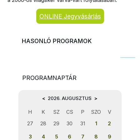
a 2006-os világsiker várva-várt folytatásában.
ONLINE Jegyvásárlás
HASONLÓ PROGRAMOK
PROGRAMNAPTÁR
<
2026. AUGUSZTUS
>
H
K
SZ
CS
P
SZO
V
27
28
29
30
31
1
2
3
4
5
6
7
8
9