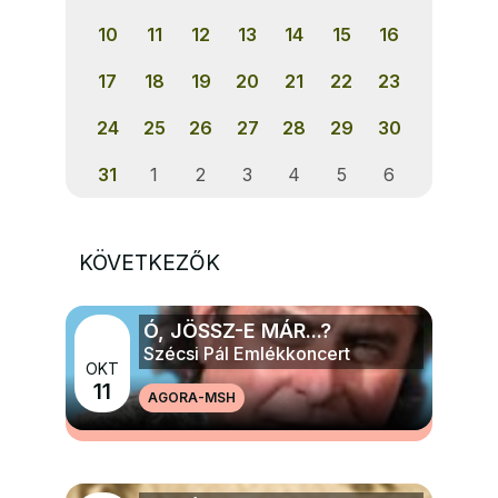
10
11
12
13
14
15
16
17
18
19
20
21
22
23
24
25
26
27
28
29
30
31
1
2
3
4
5
6
KÖVETKEZŐK
Ó, JÖSSZ-E MÁR...?
Szécsi Pál Emlékkoncert
OKT
11
AGORA-MSH
MÉG TÖBB ZENE