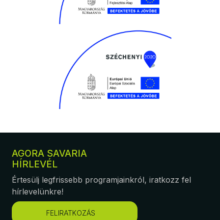
AGORA SAVARIA
HÍRLEVÉL
Értesülj legfrissebb programjainkról, iratkozz fel
hírlevelünkre!
FELIRATKOZÁS