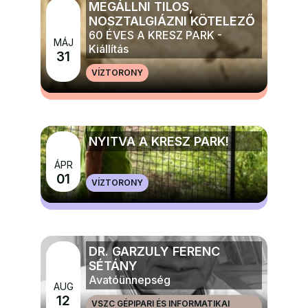
MEGÁLLNI TILOS,
NOSZTALGIÁZNI KÖTELEZŐ
60 ÉVES A KRESZ PARK -
MÁJ
Kiállítás
31
VÍZTORONY
MÉG TÖBB ELŐADÁS, TÁNC, KIÁLLÍTÁS
NYITVA A KRESZ PARK!
ÁPR
MÉG TÖBB GYERMEK, IFJÚSÁGI ÉS CSALÁDI
01
VÍZTORONY
PROGRAMOK
DR. GARZULY FERENC
SÉTÁNY
Avatóünnepség
AUG
12
VSZC GÉPIPARI ÉS INFORMATIKAI