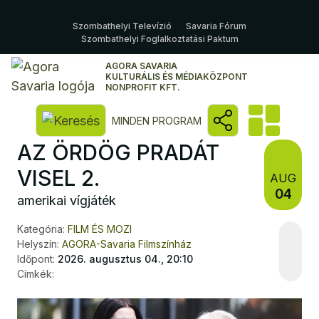
Szombathelyi Televízió
Savaria Fórum
Szombathelyi Foglalkoztatási Paktum
AGORA SAVARIA
KULTURÁLIS ÉS MÉDIAKÖZPONT
NONPROFIT KFT.
Kereső megnyitása
MINDEN PROGRAM
AZ ÖRDÖG PRADÁT
VISEL 2.
AUG
04
amerikai vígjáték
Kategória:
FILM ÉS MOZI
Helyszín:
AGORA-Savaria Filmszínház
Időpont:
2026. augusztus 04., 20:10
Címkék: