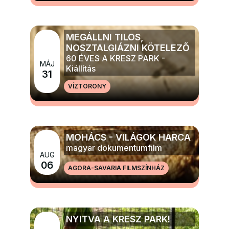
MEGÁLLNI TILOS,
NOSZTALGIÁZNI KÖTELEZŐ
60 ÉVES A KRESZ PARK -
MÁJ
Kiállítás
31
VÍZTORONY
MÉG TÖBB ELŐADÁS, TÁNC, KIÁLLÍTÁS
MOHÁCS - VILÁGOK HARCA
magyar dokumentumfilm
AUG
06
AGORA-SAVARIA FILMSZÍNHÁZ
MÉG TÖBB FILM ÉS MOZI
NYITVA A KRESZ PARK!