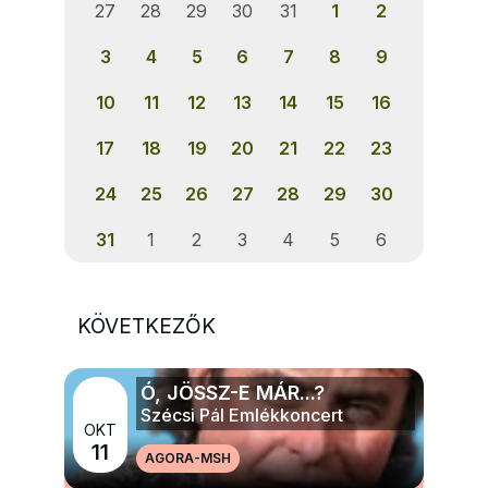
27
28
29
30
31
1
2
3
4
5
6
7
8
9
10
11
12
13
14
15
16
17
18
19
20
21
22
23
24
25
26
27
28
29
30
31
1
2
3
4
5
6
KÖVETKEZŐK
Ó, JÖSSZ-E MÁR...?
Szécsi Pál Emlékkoncert
OKT
11
AGORA-MSH
MÉG TÖBB ZENE