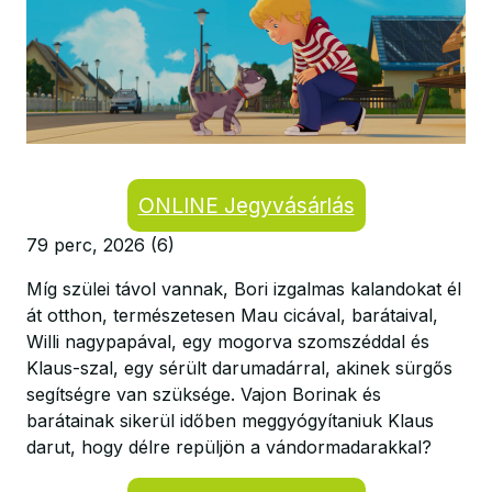
ONLINE Jegyvásárlás
79 perc, 2026 (6)
Míg szülei távol vannak, Bori izgalmas kalandokat él
át otthon, természetesen Mau cicával, barátaival,
Willi nagypapával, egy mogorva szomszéddal és
Klaus-szal, egy sérült darumadárral, akinek sürgős
segítségre van szüksége. Vajon Borinak és
barátainak sikerül időben meggyógyítaniuk Klaus
darut, hogy délre repüljön a vándormadarakkal?