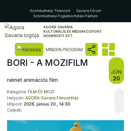
Szombathelyi Televízió
Savaria Fórum
Szombathelyi Foglalkoztatási Paktum
AGORA SAVARIA
KULTURÁLIS ÉS MÉDIAKÖZPONT
NONPROFIT KFT.
Kereső megnyitása
MINDEN PROGRAM
BORI - A MOZIFILM
JÚN
20
német animációs film
Kategória:
FILM ÉS MOZI
Helyszín:
AGORA-Savaria Filmszínház
Időpont:
2026. június 20., 14:30
Címkék: