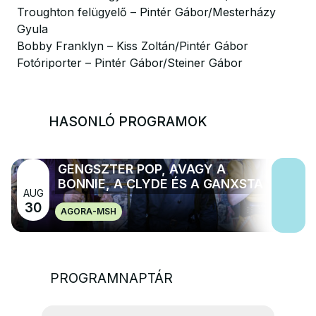
Troughton felügyelő – Pintér Gábor/Mesterházy
Gyula
Bobby Franklyn – Kiss Zoltán/Pintér Gábor
Fotóriporter – Pintér Gábor/Steiner Gábor
HASONLÓ PROGRAMOK
GENGSZTER POP, AVAGY A
BONNIE, A CLYDE ÉS A GANXSTA
AUG
30
AGORA-MSH
PROGRAMNAPTÁR