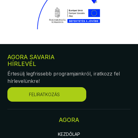
AGORA SAVARIA
HÍRLEVÉL
Értesülj legfrissebb programjainkról, iratkozz fel
hírlevelünkre!
FELIRATKOZÁS
AGORA
KEZDŐLAP