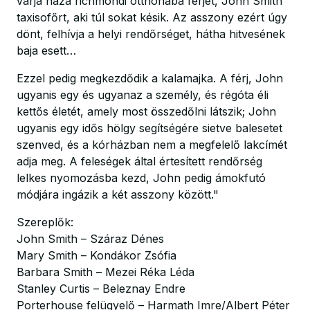
várja haza richmondi otthonába férjét, John Smith
taxisofőrt, aki túl sokat késik. Az asszony ezért úgy
dönt, felhívja a helyi rendőrséget, hátha hitvesének
baja esett…
Ezzel pedig megkezdődik a kalamajka. A férj, John
ugyanis egy és ugyanaz a személy, és régóta éli
kettős életét, amely most összedőlni látszik; John
ugyanis egy idős hölgy segítségére sietve balesetet
szenved, és a kórházban nem a megfelelő lakcímét
adja meg. A feleségek által értesített rendőrség
lelkes nyomozásba kezd, John pedig ámokfutó
módjára ingázik a két asszony között."
Szereplők:
John Smith – Száraz Dénes
Mary Smith – Kondákor Zsófia
Barbara Smith – Mezei Réka Léda
Stanley Curtis – Beleznay Endre
Porterhouse felügyelő – Harmath Imre/Albert Péter