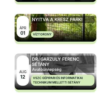
NYITVA A KRESZ PARK!
ÁPR
MÉG TÖBB GYERMEK, IFJÚSÁGI ÉS CSALÁDI
01
VÍZTORONY
PROGRAMOK
DR. GARZULY FERENC
SÉTÁNY
Avatóünnepség
AUG
12
VSZC GÉPIPARI ÉS INFORMATIKAI
TECHNIKUM MELLETTI SÉTÁNY
MÉG TÖBB NAGYRENDEZVÉNYEK ÉS ÜNNEPEK