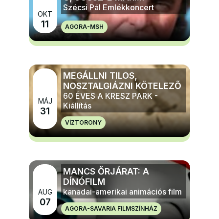
Szécsi Pál Emlékkoncert
OKT
11
AGORA-MSH
MÉG TÖBB ZENE
MEGÁLLNI TILOS,
NOSZTALGIÁZNI KÖTELEZŐ
60 ÉVES A KRESZ PARK -
MÁJ
Kiállítás
31
VÍZTORONY
MÉG TÖBB ELŐADÁS, TÁNC, KIÁLLÍTÁS
MANCS ŐRJÁRAT: A
DÍNÓFILM
kanadai-amerikai animációs film
AUG
07
AGORA-SAVARIA FILMSZÍNHÁZ
MÉG TÖBB FILM ÉS MOZI