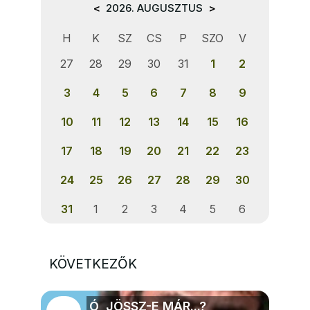
<
2026. AUGUSZTUS
>
H
K
SZ
CS
P
SZO
V
27
28
29
30
31
1
2
3
4
5
6
7
8
9
10
11
12
13
14
15
16
17
18
19
20
21
22
23
24
25
26
27
28
29
30
31
1
2
3
4
5
6
KÖVETKEZŐK
Ó, JÖSSZ-E MÁR...?