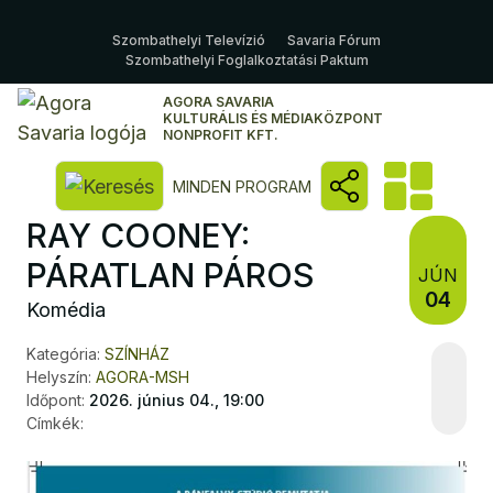
Szombathelyi Televízió
Savaria Fórum
Szombathelyi Foglalkoztatási Paktum
AGORA SAVARIA
KULTURÁLIS ÉS MÉDIAKÖZPONT
NONPROFIT KFT.
Kereső megnyitása
MINDEN PROGRAM
RAY COONEY:
PÁRATLAN PÁROS
JÚN
04
Komédia
Kategória:
SZÍNHÁZ
Helyszín:
AGORA-MSH
Időpont:
2026. június 04., 19:00
Címkék: