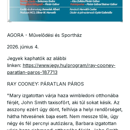
AGORA - Művelődési és Sportház
2026. június 4.
Jegyek kaphatók az alábbi
linken:
https://www.jegy.hu/program/ray-cooney-
paratlan-paros-187713
RAY COONEY: PÁRATLAN PÁROS
"Mary izgatottan várja haza wimbledoni otthonába
férjét, John Smith taxisofőrt, aki túl sokat késik. Az
asszony ezért úgy dönt, felhívja a helyi rendőrséget,
hátha hitvesének baja esett. Nem messze tőle, úgy
négy és fél percnyi autózásra, Barbara izgatottan