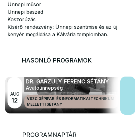
Ünnepi műsor
Ünnepi beszéd
Koszorúzás
Kísérő rendezvény: Ünnepi szentmise és az új
kenyér megáldása a Kálvária templomban.
HASONLÓ PROGRAMOK
DR. GARZULY FERENC SÉTÁNY
Avatóünnepség
AUG
VSZC GÉPIPARI ÉS INFORMATIKAI TECHNIKUM
12
MELLETTI SÉTÁNY
PROGRAMNAPTÁR