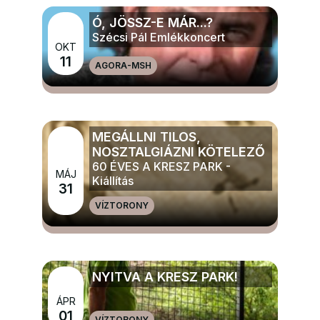
Ó, JÖSSZ-E MÁR...?
Szécsi Pál Emlékkoncert
OKT
11
AGORA-MSH
MÉG TÖBB ZENE
MEGÁLLNI TILOS,
NOSZTALGIÁZNI KÖTELEZŐ
60 ÉVES A KRESZ PARK -
MÁJ
Kiállítás
31
VÍZTORONY
MÉG TÖBB ELŐADÁS, TÁNC, KIÁLLÍTÁS
NYITVA A KRESZ PARK!
ÁPR
MÉG TÖBB GYERMEK, IFJÚSÁGI ÉS CSALÁDI
01
VÍZTORONY