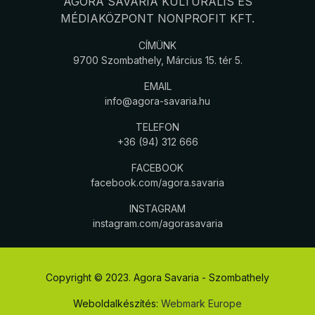
AGORA SAVARIA KULTURÁLIS ÉS
MÉDIAKÖZPONT NONPROFIT KFT.
CÍMÜNK
9700 Szombathely, Március 15. tér 5.
EMAIL
info@agora-savaria.hu
TELEFON
+36 (94) 312 666
FACEBOOK
facebook.com/agora.savaria
INSTAGRAM
instagram.com/agorasavaria
Copyright © 2023. Agora Savaria - Szombathely
Weboldalkészítés:
Webmark Europe