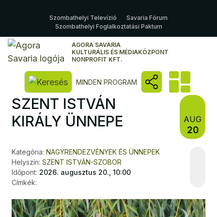
Szombathelyi Televízió
Savaria Fórum
Szombathelyi Foglalkoztatási Paktum
AGORA SAVARIA
KULTURÁLIS ÉS MÉDIAKÖZPONT
NONPROFIT KFT.
Kereső megnyitása
MINDEN PROGRAM
SZENT ISTVÁN
KIRÁLY ÜNNEPE
AUG
20
Kategória:
NAGYRENDEZVÉNYEK ÉS ÜNNEPEK
Helyszín:
SZENT ISTVÁN-SZOBOR
Időpont:
2026. augusztus 20., 10:00
Címkék: